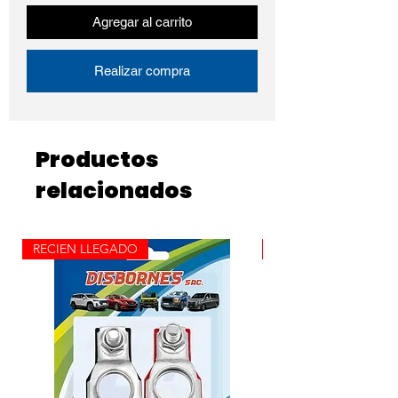
Agregar al carrito
Realizar compra
Productos
relacionados
RECIEN LLEGADO
ROLLO X 100M