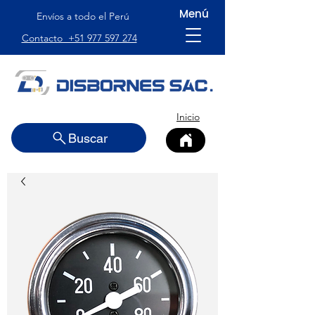
Menú
Envíos a todo el Perú
Contacto +51 977 597 274
Inicio
Buscar