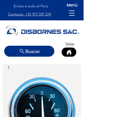
Menú
Envíos a todo el Perú
Contacto +51 977 597 274
Inicio
Buscar