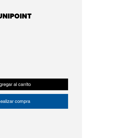
UNIPOINT
regar al carrito
ealizar compra