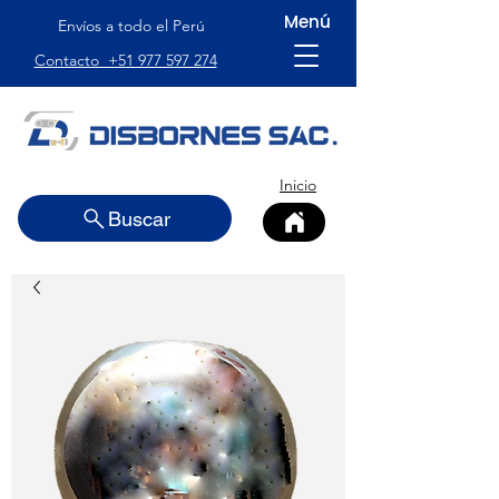
Menú
Envíos a todo el Perú
Contacto +51 977 597 274
Inicio
Buscar