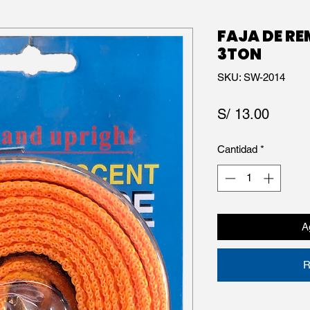
FAJA DE R
3TON
SKU: SW-2014
Precio
S/ 13.00
Cantidad
*
Ag
R