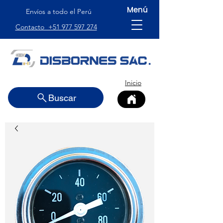
Menú
Envíos a todo el Perú
Contacto +51 977 597 274
Inicio
Buscar