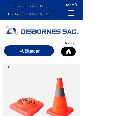
Menú
Envíos a todo el Perú
Contacto +51 977 597 274
Inicio
Buscar