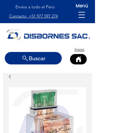
Menú
Envíos a todo el Perú
Contacto +51 977 597 274
Inicio
Buscar