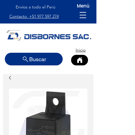
Menú
Envíos a todo el Perú
Contacto +51 977 597 274
Inicio
Buscar