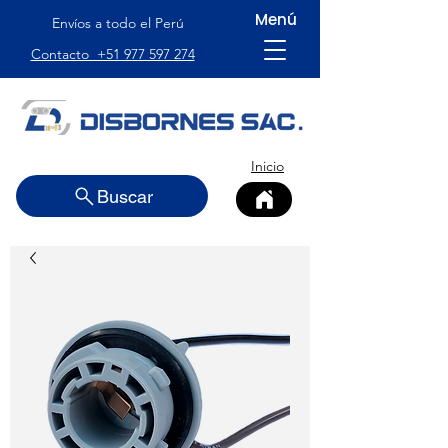
Menú
Envíos a todo el Perú
Contacto +51 977 597 274
Inicio
Buscar