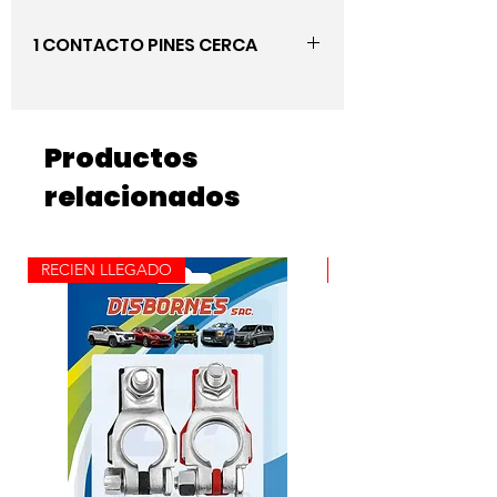
1 CONTACTO PINES CERCA
Productos
relacionados
RECIEN LLEGADO
ROLLO X 100M