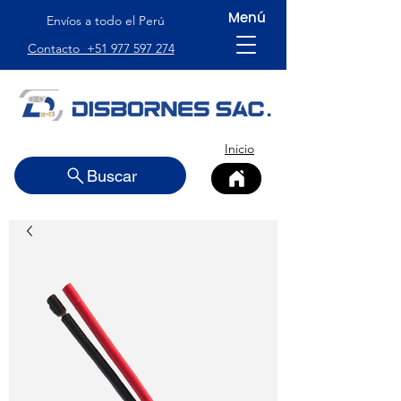
Menú
Envíos a todo el Perú
Contacto +51 977 597 274
Inicio
Buscar