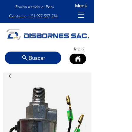
Menú
Envíos a todo el Perú
Contacto +51 977 597 274
Inicio
Buscar