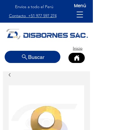
Menú
Envíos a todo el Perú
Contacto +51 977 597 274
Inicio
Buscar