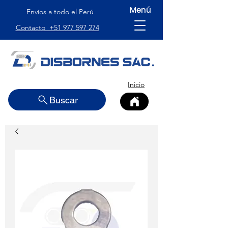
Menú
Envíos a todo el Perú
Contacto +51 977 597 274
Inicio
Buscar