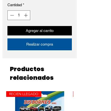
Cantidad
*
Agregar al carrito
Realizar compra
Productos
relacionados
RECIEN LLEGADO
ROLLO X 100M