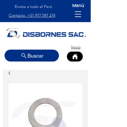
Menú
Envíos a todo el Perú
Contacto +51 977 597 274
Inicio
Buscar