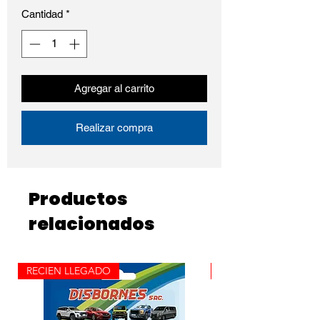
Cantidad
*
Agregar al carrito
Realizar compra
Productos
relacionados
RECIEN LLEGADO
ROLLO X 100M