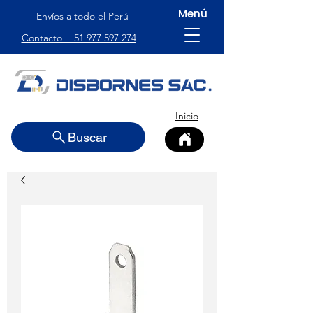
Menú
Envíos a todo el Perú
Contacto +51 977 597 274
Inicio
Buscar