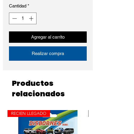
Cantidad
*
Agregar al carrito
Realizar compra
Productos
relacionados
RECIEN LLEGADO
ROLLO X 100M