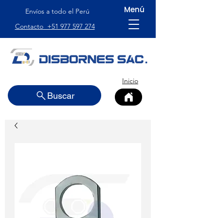
Menú
Envíos a todo el Perú
Contacto +51 977 597 274
Inicio
Buscar