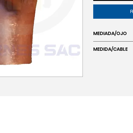
R
MEDIADA/OJO
Ojo 5/16
MEDIDA/CABLE
Cab-2