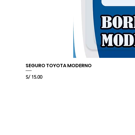
SEGURO TOYOTA MODERNO
Precio
S/ 15.00
Sobre nosotros
DISBORNES SAC. somos una
empresa peruana con 15 años