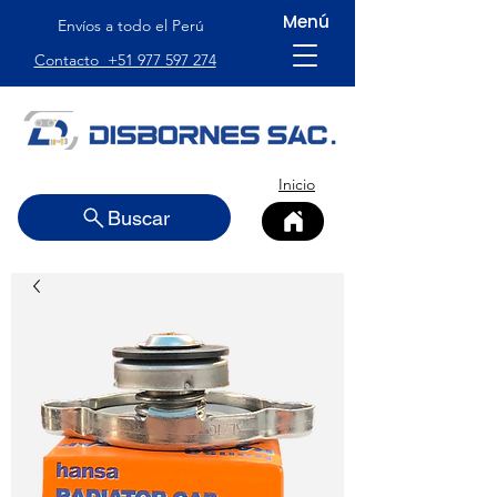
Menú
Envíos a todo el Perú
Contacto +51 977 597 274
Inicio
Buscar