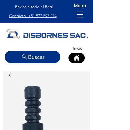
Menú
Envíos a todo el Perú
Contacto +51 977 597 274
Inicio
Buscar