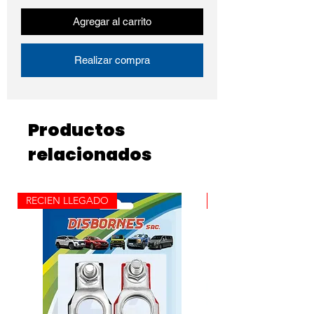
Agregar al carrito
Realizar compra
Productos
relacionados
RECIEN LLEGADO
ROLLO X 100M