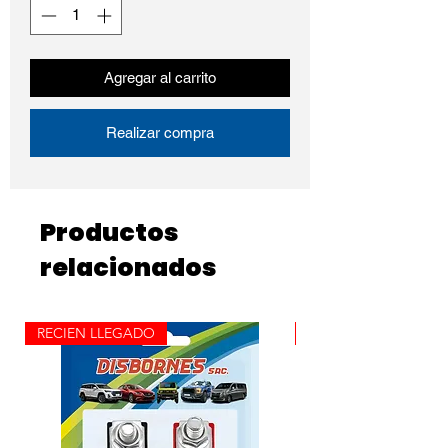
Agregar al carrito
Realizar compra
Productos
relacionados
RECIEN LLEGADO
ROLLO X 100M