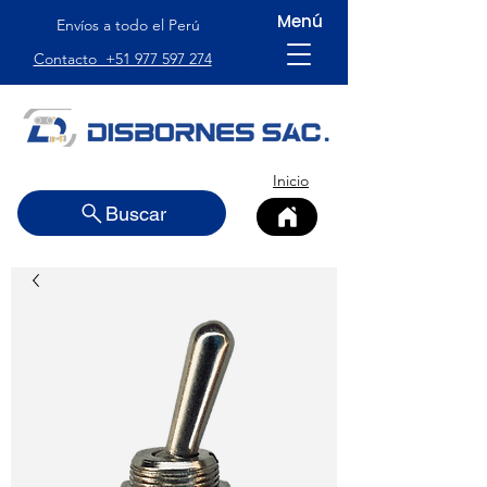
Menú
Envíos a todo el Perú
Contacto +51 977 597 274
Inicio
Buscar