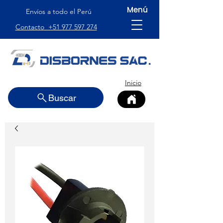
Menú
Envíos a todo el Perú
Contacto +51 977 597 274
Inicio
Buscar