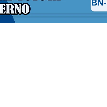
Vista rápida
Contáctanos
Chatea con nosotros
+51 977 597 274
Escríbenos
disbornes.sac13@gmail.com
Dirección de oficina