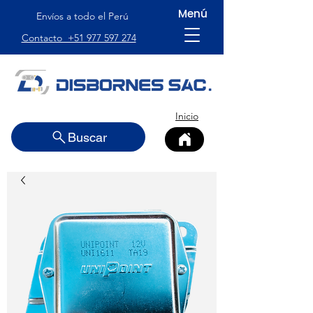
Menú
Envíos a todo el Perú
Contacto +51 977 597 274
Inicio
Buscar