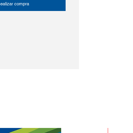
ealizar compra
ROLLO X 1