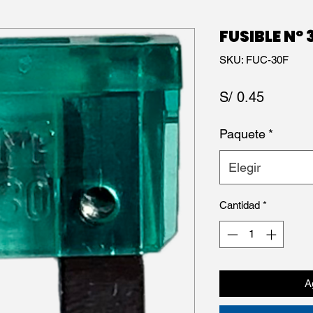
FUSIBLE Nº
SKU: FUC-30F
Precio
S/ 0.45
Paquete
*
Elegir
Cantidad
*
Ag