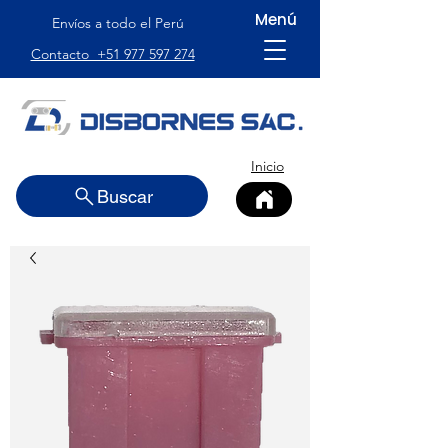
Menú
Envíos a todo el Perú
Contacto +51 977 597 274
Inicio
Buscar