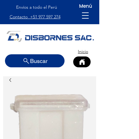
Menú
Envíos a todo el Perú
Contacto +51 977 597 274
Inicio
Buscar