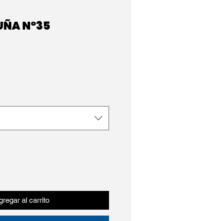
 UÑA Nº35
regar al carrito