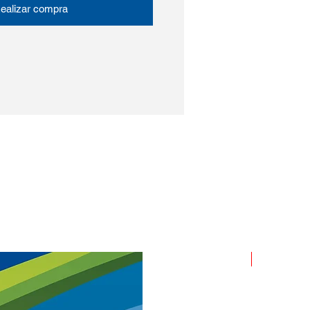
ealizar compra
ROLLO X 1