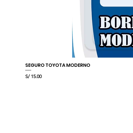
SEGURO TOYOTA MODERNO
Precio
S/ 15.00
Sobre nosotros
DISBORNES SAC. somos una