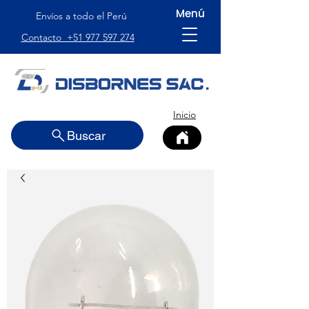
Menú
Envíos a todo el Perú
Contacto +51 977 597 274
Inicio
Buscar