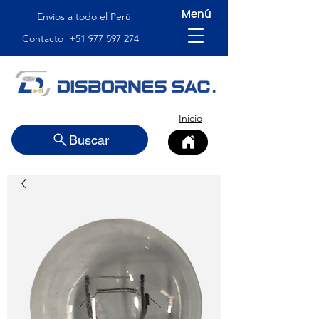
Menú
Envíos a todo el Perú
Contacto +51 977 597 274
Inicio
Buscar