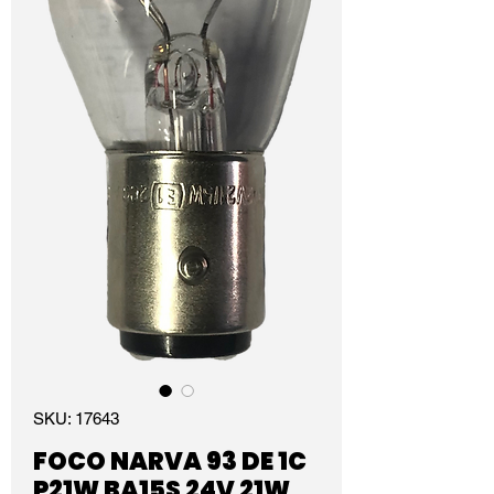
SKU: 17643
FOCO NARVA 93 DE 1C
P21W BA15S 24V 21W