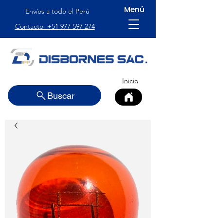
Menú
Envíos a todo el Perú
Contacto +51 977 597 274
Inicio
Buscar