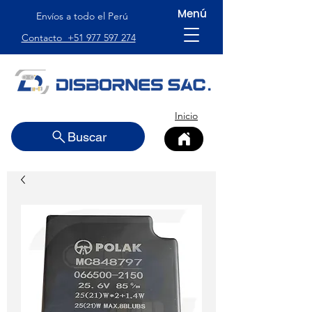
Menú
Envíos a todo el Perú
Contacto +51 977 597 274
Inicio
Buscar