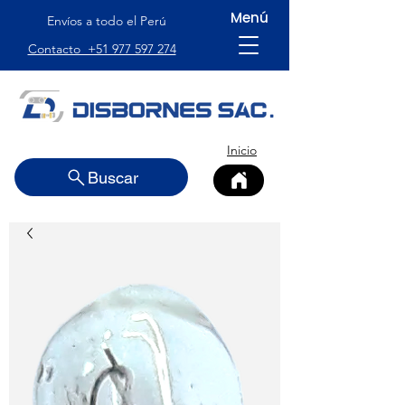
Menú
Envíos a todo el Perú
Contacto +51 977 597 274
Inicio
Buscar