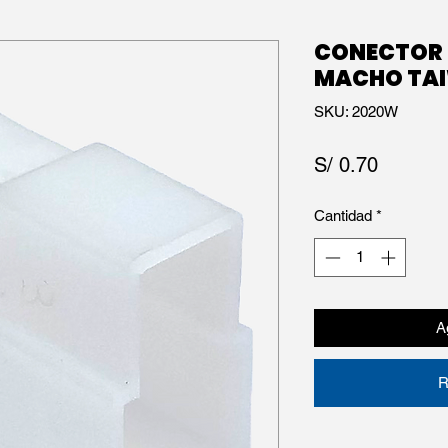
CONECTOR 2
MACHO TA
SKU: 2020W
Precio
S/ 0.70
Cantidad
*
Ag
R